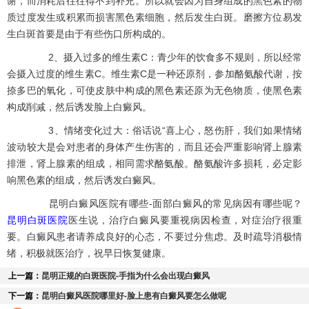
谢，而消耗后往往得不到补充。所以就会因为自身组成的黑色素的物
质过度发生或积累而损害黑色素细胞，然后发生白斑。磨擦方位易发
生白斑首要是由于有些伤口所构成的。
2、摄入过多的维生素C：青少年的饮食多不规则，所以经常
会摄入过度的维生素C。维生素C是一种还原剂，参加酪氨酸代谢，按
捺多巴的氧化，可使皮肤中构成的黑色素还原为无色物质，使黑色素
构成削减，然后诱发脸上白癜风。
3、情绪变化过大：俗话说“喜上心，怒伤肝，我们如果情绪
波动较大是会对患者的身体产生伤害的，而且还会严重影响肾上腺素
排泄，肾上腺素的组成，相同需求酪氨酸。酪氨酸许多损耗，必定影
响黑色素的组成，然后诱发白癜风。
昆明白癜风医院有哪些-面部白癜风的常见病因有哪些呢？
昆明白斑医院
医生说，治疗白癜风要重视病因检查，对症治疗很重
要。白癜风患者请养成良好的心态，不要过分焦虑。及时疏导消极情
绪，积极就医治疗，祝早日恢复健康。
上一篇：
昆明正规的白斑医院-手指为什么会出现白癜风
下一篇：
昆明白癜风医院哪里好-脸上患有白癜风要怎么做呢