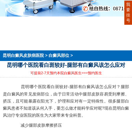
我
要
挂
号
首页
医院简介
医生团队
在线预约
就医指南
来院路线
昆明白癜风皮肤病医院
>
白癜风部位
>
昆明哪个医院看白斑较好-腿部有白癜风该怎么应对
可提前2-7天预约本院白癜风医生
>>>预约医生
昆明哪个医院看白斑较好-腿部有白癜风该怎么应对？腿部
是白癜风的常见发病部位，由于日常活动中腿部皮肤容易受到摩擦、
挤压，且可能暴露在阳光下，护理和应对有一定特殊性。很多腿部白
癜风患者不知道该从何入手，要怎么做才能科学应对呢?现在昆明白癜
风治疗专业医院的医生为大家带来专业科普。
减少腿部皮肤摩擦挤压