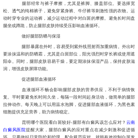
腿部经常与裤子摩擦，尤其是裤脚、膝盖部位。要选择宽
松、透气的纯棉裤子，避免穿紧身裤、牛仔裤等刺激性强的衣物。运
动时穿专业的运动裤，减少运动过程中对白斑的摩擦。避免长时间盘
腿坐或蹲跪，防止腿部皮肤持续受压影响血液循环。
做好腿部防晒与保湿
腿部暴露在外时，容易受到紫外线照射而加重病情。外出时
要涂抹温和的防晒霜，尤其是白斑部位，阳光强烈时穿长裤或使用遮
阳伞。同时，腿部皮肤容易干燥，要定期涂抹保湿产品，保持皮肤滋
润，增强皮肤屏障功能。
促进腿部血液循环
血液循环不畅会影响腿部皮肤的营养供应，不利于病情恢
复。平时要避免长时间久坐，每隔一段时间起身活动，做简单的腿部
拉伸动作。每天晚上可以用温水泡脚，促进腿部血液循环，为黑色素
细胞提供充足营养，助力病情稳定。
昆明哪个医院看白斑较好-腿部有白癜风该怎么应对？
云南
白癜风医院
提醒大家，腿部白癜风的应对重点在减少刺激和促进循
环，只要做好日常防护和护理，配合规范应对，就能有效控制白斑发