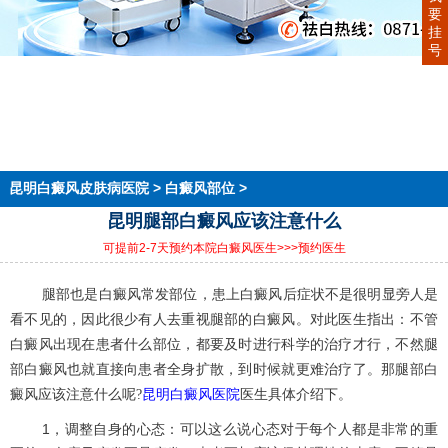
要
挂
号
首页
医院简介
医生团队
在线预约
就医指南
来院路线
昆明白癜风皮肤病医院
>
白癜风部位
>
昆明腿部白癜风应该注意什么
可提前2-7天预约本院白癜风医生
>>>预约医生
腿部也是白癜风常发部位，患上白癜风后症状不是很明显旁人是
看不见的，因此很少有人去重视腿部的白癜风。对此医生指出：不管
白癜风出现在患者什么部位，都要及时进行科学的治疗才行，不然腿
部白癜风也就直接向患者全身扩散，到时候就更难治疗了。那腿部白
昆明白癜风医院
癜风应该注意什么呢?
医生具体介绍下。
1，调整自身的心态：可以这么说心态对于每个人都是非常的重