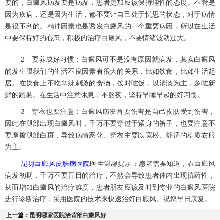
要的，白癜风病发要是病发，患者更加应该保持理性的态度。不管是
因为疾病，还是因为生活，都不要让自己处于忧思的状态，对于病情
是很不利的。精神因素也是诱发白癜风的一个重要病因，所以在生活
中要保持好的心态，积极的治疗白癜风，不要情绪波动过大。
2，要养成好习惯：白癜风可不是没有原因就病发，其实白癜风
的发生跟我们的生活不良因素有很大的关系，比如饮食，比如生活起
居。在饮食上不吃辛辣刺激的食物，按时吃饭，以清淡为主，多吃新
鲜的蔬果。在生活中注意休息，不熬夜，坚持早睡早起的好习惯。
3，穿衣也要注意：白癜风病发首要伤害是自己皮肤受到伤害，
因此在腿部出现白癜风时，千万不要穿过于紧身的裤子，也要注意不
要摩擦腿部白斑，导致病情恶化。穿衣主要以宽松、舒适的棉质衣服
为主。
昆明白癜风皮肤病医院
医生温馨提示：患者需要知道，在白癜风
病发初期，千万不要盲目的治疗，不然会导致患者体内出现抗药性，
从而增加白癜风的治疗难度，患者朋友应该及时到专业的白癜风医院
进行诊断治疗，采用医院的技术来快速治好白癜风。祝您早日康复。
上一篇：
昆明哪家医院治背部白癜风好