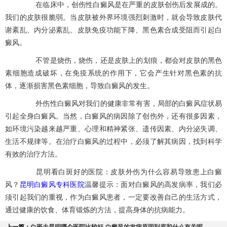
在临床中，创伤性白癜风是在严重的皮肤创伤后发展成的。
我们的皮肤很脆弱。当皮肤被外界环境强烈刺激时，就会导致皮肤代
谢紊乱、内分泌紊乱、皮肤免疫功能下降、黑色素合成受阻而引起白
癜风。
不管是烧伤，烧伤，还是皮肤上的划痕，都会对皮肤的黑色
素细胞造成破坏，在免疫系统的作用下，它会产生针对黑色素的抗
体，逐渐损害黑色素细胞，导致白癜风的发生。
外伤性白癜风对我们的健康非常有害，局部的白癜风症状易
引起全身白癜风。当然，白癜风的病因除了创伤外，还有很多因素，
如环境污染越来越严重、心理和精神紧张、遗传因素、内分泌失调、
生活不规律等。在治疗白癜风的过程中，必须了解其病因，找到科学
有效的治疗方法。
昆明看白斑好的医院：皮肤外伤为什么容易导致患上白癜
昆明白癜风专科医院
风？
温馨提示：面对白癜风的高发病率，我们必
须引起我们的重视，作为白癜风患者，一定要改善自己的生活方式，
通过健康的饮食、体育锻炼的方法，提高身体的抗病能力。