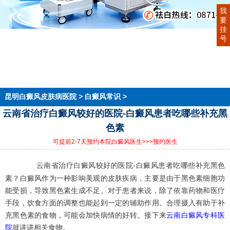
我
要
挂
首页
号
医院简介
医生团队
在线预约
就医指南
来院路线
昆明白癜风皮肤病医院
>
白癜风常识
>
云南省治疗白癜风较好的医院-白癜风患者吃哪些补充黑
色素
可提前2-7天预约本院白癜风医生
>>>预约医生
云南省治疗白癜风较好的医院-白癜风患者吃哪些补充黑色
素？白癜风作为一种影响美观的皮肤疾病，主要是由于黑色素细胞功
能受损，导致黑色素生成不足。对于患者来说，除了依靠药物和医疗
手段，饮食方面的调整也能起到一定的辅助作用。合理摄入有助于补
充黑色素的食物，可能会加快病情的好转。接下来
云南白癜风专科医
院
就讲讲相关食物。