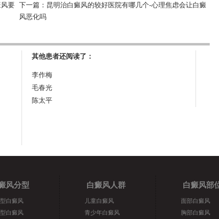
癜风要
下一篇：
昆明治白癜风的较好医院有哪几个-心理焦虑会让白癜
风恶化吗
其他患者还阅读了：
李作梅
毛春光
陈太平
癜风分型
白癜风人群
白癜风部
型白癜风
儿童白癜风
面部白癜风
型白癜风
青少年白癜风
胸部白癜风