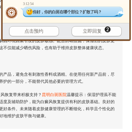
区域看起来更加明显。适度保湿能让皮肤表面更显平滑、有光
3:12:54
对于部分人群，皮肤保湿后角质代谢趋于正常，也可能有利于其
你好，你的白斑在哪个部位？扩散了吗？
点击预约
立即回复
因环境因素引发的皮肤敏感。配合防晒措施，保湿后的皮肤更
这不仅能减少晒伤风险，也有助于维持皮肤整体健康状态。
产品，避免含有刺激性香料或酒精。在使用任何新产品前，尽
养护的一部分，不能替代其他必要的管理方式。
风恢复带来积极支持？
昆明白斑医院
温馨提示：保湿护理虽不能
适度及辅助防护，能为白癜风恢复提供有利的皮肤基础。良好的
更好条件。未来随着皮肤健康管理的不断细化，科学且个性化的
好地维护皮肤平衡与健康。