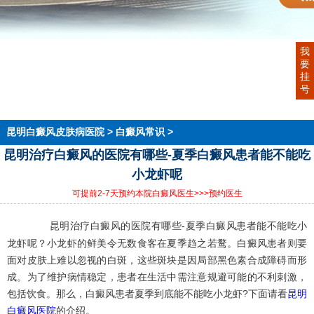
首页
我
医院简介
要
医生团队
挂
在线预约
号
就医指南
来院路线
昆明白癜风皮肤病医院
>
白癜风常识
>
昆明治疗白癜风的医院有哪些-夏季白癜风患者能不能吃
小龙虾呢
可提前2-7天预约本院白癜风医生
>>>预约医生
昆明治疗白癜风的医院有哪些-夏季白癜风患者能不能吃小
龙虾呢？小龙虾的鲜美令无数食客在夏季趋之若鹜。白癜风患者则要
面对皮肤上难以忽视的白斑，这些斑块是因局部黑色素合成障碍而形
成。为了维护病情稳定，患者在生活中需注意规避可能的不利刺激，
包括饮食。那么，白癜风患者夏季到底能不能吃小龙虾?下面请看
昆明
白癜风医院
的介绍。