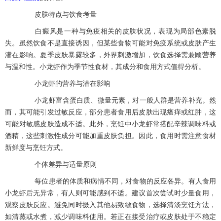
皮肤特点与饮食考量
白癜风是一种与免疫相关的皮肤状况，表现为局部色素脱
失。虽然饮食不是直接诱因，但某些食物可能对免疫系统或皮肤产生
潜在影响。夏季皮肤暴露较多，外界刺激增加，饮食选择需兼顾营养
与温和性。小龙虾作为季节性食材，其成分和食用方式值得分析。
小龙虾的营养与潜在影响
小龙虾富含蛋白质、微量元素，对一般人群是营养补充。然
而，其可能引发过敏反应，部分患者食用后皮肤出现瘙痒或红肿，这
可能对敏感皮肤造成不适。此外，烹饪中小龙虾常搭配辛辣调味料或
酒精，这些刺激性成分可能加重皮肤负担。因此，食用时需注意食材
新鲜度与烹饪方式。
个体差异与适量原则
每位患者的体质和病情不同，对食物的反应各异。有人食用
小龙虾后无异常，有人则可能感到不适。建议首次尝试时少量食用，
观察皮肤反应。避免同时摄入其他易致敏食物，选择清淡烹饪方法，
如清蒸或水煮，减少调味料使用。若正在接受治疗或皮肤处于不稳定