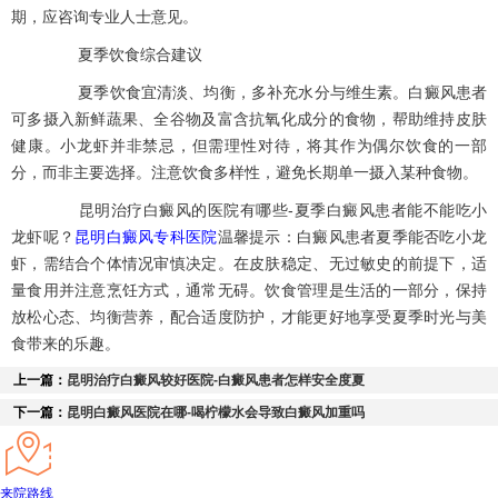
期，应咨询专业人士意见。
夏季饮食综合建议
夏季饮食宜清淡、均衡，多补充水分与维生素。白癜风患者
可多摄入新鲜蔬果、全谷物及富含抗氧化成分的食物，帮助维持皮肤
健康。小龙虾并非禁忌，但需理性对待，将其作为偶尔饮食的一部
分，而非主要选择。注意饮食多样性，避免长期单一摄入某种食物。
昆明治疗白癜风的医院有哪些-夏季白癜风患者能不能吃小
龙虾呢？
昆明白癜风专科医院
温馨提示：白癜风患者夏季能否吃小龙
虾，需结合个体情况审慎决定。在皮肤稳定、无过敏史的前提下，适
量食用并注意烹饪方式，通常无碍。饮食管理是生活的一部分，保持
放松心态、均衡营养，配合适度防护，才能更好地享受夏季时光与美
食带来的乐趣。
上一篇：
昆明治疗白癜风较好医院-白癜风患者怎样安全度夏
下一篇：
昆明白癜风医院在哪-喝柠檬水会导致白癜风加重吗
来院路线