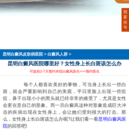
我
要
首页
挂
医院简介
号
医生团队
在线预约
就医指南
来院路线
昆明白癜风皮肤病医院
>
白癜风人群
>
昆明白癜风医院哪里好？女性身上长白斑该怎么办
可提前2-7天预约本院白癜风医生
>>>预约医生
每个人都喜欢美好的事物，可当身上长出一些白
斑，就会严重影响到自己的美观，平日里脸上出现一些痘
痘，鼻子出现小小的黑头就已经非常的难受了，尤其是女性
会更在意自己的形象。而一旦白癜风这种对形象造成巨大冲
击的疾病出现在女性身上，会让她们受到很大的打击。那
么，女性身上长白斑该怎么办呢?让我们看一看
昆明白癜风医
院
的回答吧!