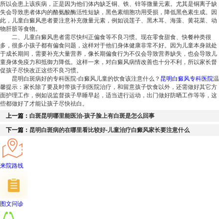
所以会患上该疾病，正是因为他们体内缺乏铜、铁、锌等微量元素。尤其是铜离子缺
失会导致患者体内的酪氨酸酶活性短缺，黑色素细胞功用受损，降低黑色素生成。因
此，儿童白癜风患者要注意补充微量元素，例如说莲子、黑木耳、海藻、黄花菜、动
物肝脏等食物。
二、儿童白癜风患者需尽快纠正偏食等不良习惯。现在零食甜食、快餐种类很
多，很多小孩子都有偏食问题，这样对于他们身体健康非常不好。因为儿童本身就处
于成长期间，需要补充大量营养，像长期偏食行为不仅会导致营养缺失，也会导致儿
童身体免疫力和抵御力降低。这样一来，对白癜风病情改善也十分不利，所以家长督
促孩子尽快改正这些不良习惯。
昆明白斑病好的专科医院-白癜风儿童的饮食该注意什么？
昆明白癜风专科医院
温
馨提示：家长除了要及时带孩子到医院治疗，和留意孩子饮食以外，还需做好其它方
面护理工作，例如说监督孩子早睡早起，适当进行运动，出门做好防晒工作等等，这
些都做好了才能让孩子尽快祛白。
上一篇：
白斑昆明哪里能医治-孩子脸上有白斑是怎么回事
下一篇：
昆明白斑病的在哪里看比较好-儿童治疗白癜风家长要注意什么
来院路线
图文问诊