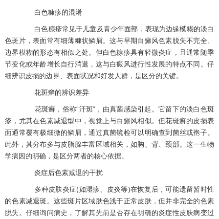
白色糠疹的混淆
白色糠疹常见于儿童及青少年面部，表现为边缘模糊的淡白
色斑片，表面常有细薄糠状鳞屑。这与早期白癜风色素脱失不完全、
边界模糊的形态有相似之处。但白色糠疹具有轻微炎症，且通常随季
节变化或年龄增长自行消退，这与白癜风进行性发展的特点不同。仔
细辨识皮损的边界、表面状况和好发人群，是区分的关键。
花斑癣的辨识差异
花斑癣，俗称“汗斑”，由真菌感染引起。它留下的淡白色斑
疹，尤其在色素减退型中，视觉上与白癜风相似。但花斑癣的皮损表
面通常覆有极细微的鳞屑，通过真菌镜检可以明确查到菌丝或孢子。
此外，其分布多与皮脂腺丰富区域相关，如胸、背、颈部。这一生物
学病因的明确，是区分两者的核心依据。
炎症后色素减退的干扰
多种皮肤炎症(如湿疹、皮炎等)在恢复后，可能遗留暂时性
的色素减退斑。这些斑片区域肤色浅于正常皮肤，但并非完全的色素
脱失。仔细询问病史，了解其先前是否存在明确的炎症性皮肤病变过