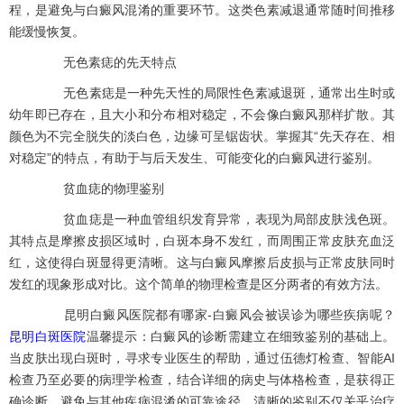
程，是避免与白癜风混淆的重要环节。这类色素减退通常随时间推移
能缓慢恢复。
无色素痣的先天特点
无色素痣是一种先天性的局限性色素减退斑，通常出生时或
幼年即已存在，且大小和分布相对稳定，不会像白癜风那样扩散。其
颜色为不完全脱失的淡白色，边缘可呈锯齿状。掌握其“先天存在、相
对稳定”的特点，有助于与后天发生、可能变化的白癜风进行鉴别。
贫血痣的物理鉴别
贫血痣是一种血管组织发育异常，表现为局部皮肤浅色斑。
其特点是摩擦皮损区域时，白斑本身不发红，而周围正常皮肤充血泛
红，这使得白斑显得更清晰。这与白癜风摩擦后皮损与正常皮肤同时
发红的现象形成对比。这个简单的物理检查是区分两者的有效方法。
昆明白癜风医院都有哪家-白癜风会被误诊为哪些疾病呢？
昆明白斑医院
温馨提示：白癜风的诊断需建立在细致鉴别的基础上。
当皮肤出现白斑时，寻求专业医生的帮助，通过伍德灯检查、智能AI
检查乃至必要的病理学检查，结合详细的病史与体格检查，是获得正
确诊断、避免与其他疾病混淆的可靠途径。清晰的鉴别不仅关乎治疗