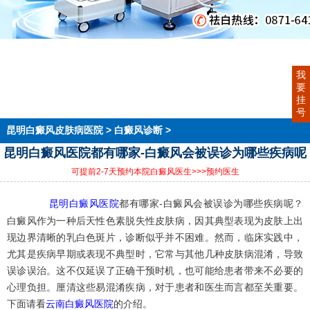
首页
医院简介
医生团队
我
在线预约
要
就医指南
挂
来院路线
号
昆明白癜风皮肤病医院
>
白癜风诊断
>
昆明白癜风医院都有哪家-白癜风会被误诊为哪些疾病呢
可提前2-7天预约本院白癜风医生
>>>预约医生
昆明白癜风医院
都有哪家-白癜风会被误诊为哪些疾病呢？
白癜风作为一种后天性色素脱失性皮肤病，因其典型表现为皮肤上出
现边界清晰的乳白色斑片，诊断似乎并不困难。然而，临床实践中，
尤其是疾病早期或表现不典型时，它常与其他几种皮肤病混淆，导致
误诊误治。这不仅延误了正确干预时机，也可能给患者带来不必要的
心理负担。厘清这些易混淆疾病，对于患者和医生而言都至关重要。
下面请看
云南白癜风医院
的介绍。