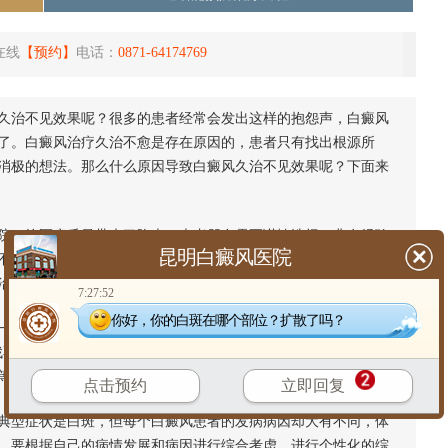
在线
【预约】
电话：
0871-64174769
治不见效果呢？很多的患者经常会发出这样的抱怨声，白癜风
了。白癜风治疗久治不愈是存在原因的，患者只有找出根源所
消极的想法。那么什么原因导致白癜风久治不见效果呢？下面来
，给医疗质量带来了隐患，患者朋友需要谨慎选择。非有经验
昆明白癜风医院
不仅对白癜风的治疗没帮助，而且还会给后续的治疗带来不良的
治疗的目的。
7:27:52
你好，你的白斑在哪个部位？扩散了吗？
个原因就是患者没有进行规范检测，没有找准白斑发病原因，
找不到真正的致病因素，所以就不能进行对因对症治疗，治疗上存
等不良后果。
点击预约
立即回复
型症状是白斑，但每个白癜风患者的发病病因却大有不同，体
，要根据自己的病情发展和病因进行综合考虑，进行个性化的综