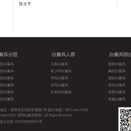
陈太平
癜风分型
白癜风人群
白癜风部
型白癜风
儿童白癜风
面部白癜风
型白癜风
青少年白癜风
胸部白癜风
型白癜风
男性白癜风
颈部白癜风
型白癜风
女性白癜风
背部白癜风
型白癜风
中老年白癜风
双臂白癜风
性白癜风
双腿白癜风
地址：昆明市五华区护国路2号 拨打热线：0871-64174769
yright©2021 昆明白癜风医院. All Rights Reserved
滇公安备 53010202000563号