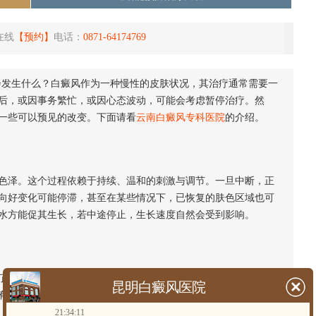
在线
【预约】
电话：
0871-64174769
会发生什么？白癜风作为一种慢性的皮肤状况，其治疗通常需要一
后，或因事务繁忙，或因心态波动，可能会考虑暂停治疗。然
一些可以预见的改变。下面请看
云南白癜风专科医院
的介绍。
泽。这个过程依赖于持续、温和的刺激与调节。一旦中断，正
向好变化可能停滞，甚至在某些情况下，已恢复的肤色区域也可
水方能促其生长，若中途停止，生长速度自然会受到影响。
外部稳定的支持与调节，原先相对稳定的局面可能被打破。在
昆明白癜风医院
有的色素脱失区域边界产生变动。这种波动并非必然发生，但无
21:34:11