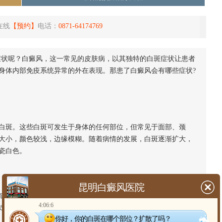
在线
【预约】
电话：
0871-64174769
症状呢？白癜风，这一常见的皮肤病，以其独特的白斑症状让患者
身体内部免疫系统异常的外在表现。那患了白癜风会有哪些症状?
斑。这些白斑可发生于身体的任何部位，但常见于面部、颈
大小，颜色较浅，边缘模糊。随着病情的发展，白斑逐渐扩大，
瓷白色。
昆明白癜风医院
消失，导致局部皮肤色素脱失。这一过程是渐进的，患者往往
4:06:6
过渡到浅白、纯白，可能形成大片无色素的斑块。这种“褪色”现象
你好，你的白斑在哪个部位？扩散了吗？