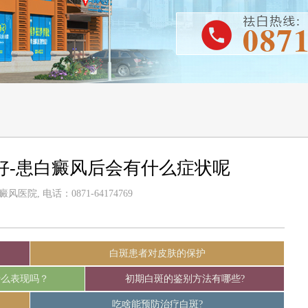
好-患白癜风后会有什么症状呢
医院, 电话：0871-64174769
白斑患者对皮肤的保护
什么表现吗？
初期白斑的鉴别方法有哪些?
吃啥能预防治疗白斑?