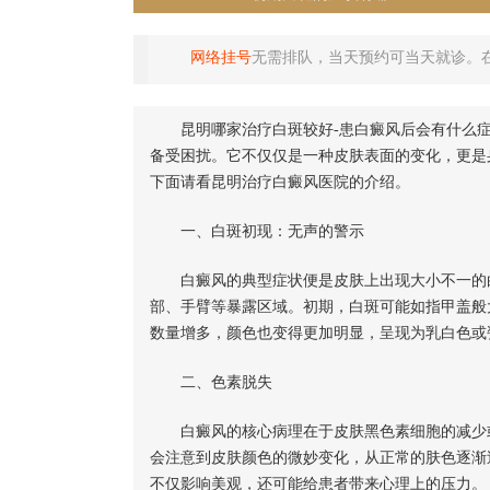
网络挂号
无需排队，当天预约可当天就诊。
昆明哪家治疗白斑较好-患白癜风后会有什么
备受困扰。它不仅仅是一种皮肤表面的变化，更是
下面请看昆明治疗白癜风医院的介绍。
一、白斑初现：无声的警示
白癜风的典型症状便是皮肤上出现大小不一的白
部、手臂等暴露区域。初期，白斑可能如指甲盖般
数量增多，颜色也变得更加明显，呈现为乳白色或
二、色素脱失
白癜风的核心病理在于皮肤黑色素细胞的减少或
会注意到皮肤颜色的微妙变化，从正常的肤色逐渐
不仅影响美观，还可能给患者带来心理上的压力。