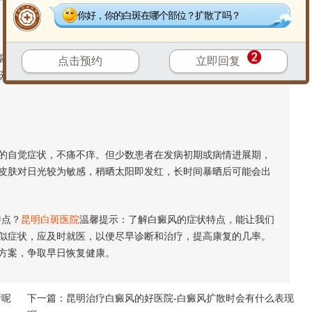
你好，你的白斑在哪个部位？扩散了吗？
部位和容易受到摩擦的部位，如面部、颈部、手部、腕部、腰
点击预约
立即回复
斑。而且，白斑通常呈对称分布，但也有部分患者的白斑是单侧
自觉症状，不痛不痒。但少数患者在发病初期或病情进展期，
皮肤对日光较为敏感，稍晒太阳即发红，长时间暴晒后可能会出
特点？
昆明白斑医院
温馨提示：了解白癜风的症状特点，能让我们
似症状，应及时就医，以便尽早诊断和治疗，提高康复的几率。
方案，争取早日恢复健康。
断呢
下一篇：
昆明治疗白癜风的好医院-白癜风扩散时会有什么表现