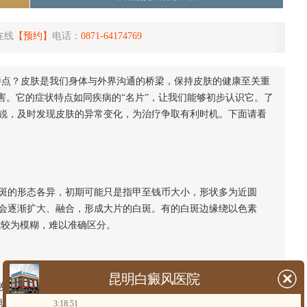
在线
【预约】
电话：
0871-64174769
特点？皮肤是我们身体与外界沟通的桥梁，保持皮肤的健康至关重
害。它的症状特点如同疾病的“名片”，让我们能够初步认识它。了
锐，及时发现皮肤的异常变化，为治疗争取有利时机。下面请看
的形态各异，初期可能只是指甲至钱币大小，形状多为近圆
会逐渐扩大、融合，形成大片的白斑。有的白斑边缘绕以色素
能较为模糊，难以准确区分。
昆明白癜风医院
病初期，白斑多为浅白色，随着病情进展，颜色会逐渐加深，
明黑色素脱失越严重，病情也相对更复杂。
3:18:51