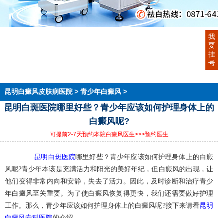
首页
我
医院简介
要
医生团队
挂
在线预约
号
就医指南
来院路线
昆明白癜风皮肤病医院
>
青少年白癜风
>
昆明白斑医院哪里好些？青少年应该如何护理身体上的
白癜风呢?
可提前2-7天预约本院白癜风医生
>>>预约医生
昆明白斑医院
哪里好些？青少年应该如何护理身体上的白癜
风呢?青少年本该是充满活力和阳光的美好年纪，但白癜风的出现，让
他们变得非常内向和安静，失去了活力。因此，及时诊断和治疗青少
年白癜风至关重要。为了使白癜风恢复得更快，我们还需要做好护理
昆明
工作。那么，青少年应该如何护理身体上的白癜风呢?接下来请看
白癜风专科医院
的介绍。