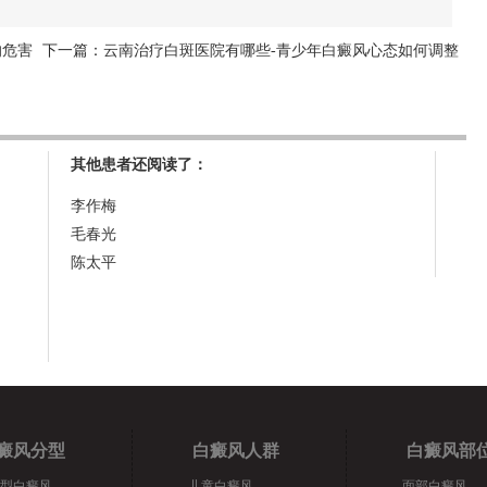
的危害
下一篇：
云南治疗白斑医院有哪些-青少年白癜风心态如何调整
其他患者还阅读了：
李作梅
毛春光
陈太平
癜风分型
白癜风人群
白癜风部
型白癜风
儿童白癜风
面部白癜风