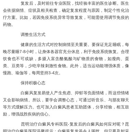
复发后，及时前往专业医院，找经验丰富的医生诊断。医生
会依据病情、症状及相关检查，确定复发程度与原因，制定个性化治
疗方案。比如，若因免疫系统异常导致复发，可能需使用调节免疫的
药物。
调整生活方式
健康的生活方式对控制病情至关重要。要保证充足睡眠，每
晚尽量睡7-8小时，让身体各器官充分休息，利于免疫系统恢复。合理
饮食也不可或缺，多摄入富含酪氨酸与矿物质的食物，如瘦肉、蛋
类、豆类等，少吃辛辣刺激性食物。此外，适当运动能增强体质，像
慢跑、瑜伽等，每周坚持3-4次。
保持积极心态
白癜风复发易使人产生焦虑、抑郁等负面情绪，而这些情绪
又会影响病情。所以，要学会调整心态，可通过听音乐、与朋友聊天
等方式缓解压力。也可加入白癜风患者互助团体，分享经验，相互鼓
励，增强战胜疾病的信心。
昆明治疗白癜风专科医院-复发后的白癜风如何应对呢？昆
明治疗白癜风医院温馨提示：白癜风复发虽令人困扰，但只要及时采