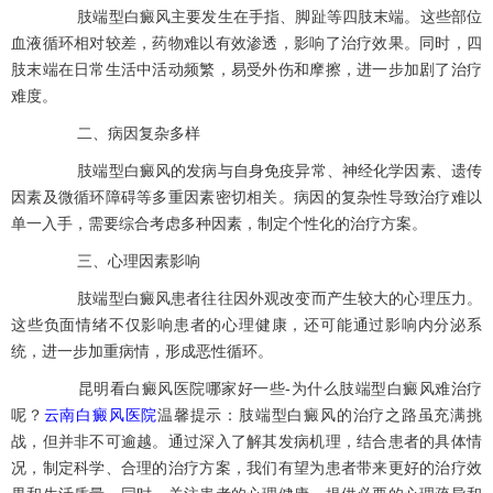
肢端型白癜风主要发生在手指、脚趾等四肢末端。这些部位
血液循环相对较差，药物难以有效渗透，影响了治疗效果。同时，四
肢末端在日常生活中活动频繁，易受外伤和摩擦，进一步加剧了治疗
难度。
二、病因复杂多样
肢端型白癜风的发病与自身免疫异常、神经化学因素、遗传
因素及微循环障碍等多重因素密切相关。病因的复杂性导致治疗难以
单一入手，需要综合考虑多种因素，制定个性化的治疗方案。
三、心理因素影响
肢端型白癜风患者往往因外观改变而产生较大的心理压力。
这些负面情绪不仅影响患者的心理健康，还可能通过影响内分泌系
统，进一步加重病情，形成恶性循环。
昆明看白癜风医院哪家好一些-为什么肢端型白癜风难治疗
呢？
云南白癜风医院
温馨提示：肢端型白癜风的治疗之路虽充满挑
战，但并非不可逾越。通过深入了解其发病机理，结合患者的具体情
况，制定科学、合理的治疗方案，我们有望为患者带来更好的治疗效