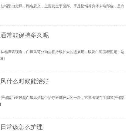
？肢端型白癜风，顾名思义，主要发生于面部、手足指端等身体末端部位，是白
期通常能保持多久呢
？从临床表现看，白癜风可分为皮损持续扩大的进展期，以及白斑面积固定、边
细
】
癜风什么时候能治好
？肢端型白癜风是白癜风类型中治疗难度较大的一种，它常出现在手脚等肢端部
】
风日常该怎么护理