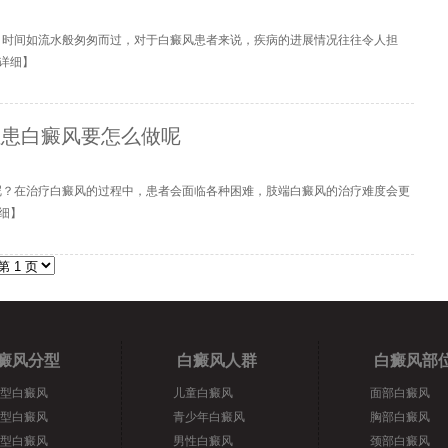
？时间如流水般匆匆而过，对于白癜风患者来说，疾病的进展情况往往令人担
详细
】
位患白癜风要怎么做呢
呢？在治疗白癜风的过程中，患者会面临各种困难，肢端白癜风的治疗难度会更
细
】
癜风分型
白癜风人群
白癜风部
型白癜风
儿童白癜风
面部白癜风
型白癜风
青少年白癜风
胸部白癜风
型白癜风
男性白癜风
颈部白癜风