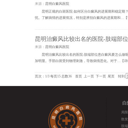
来源：
昆明白癜风医院
昆明正规的白斑医院-如何区分白癜风的进展期和稳定期
忧。了解病情的进展情况，特别是辨别白癜风的进展期和…【
昆明治癜风比较出名的医院-肢端部
来源：
昆明白癜风医院
昆明治癜风比较出名的医院-肢端部位患白癜风要怎么做
加明显。手部白斑受到物理刺激，导致病情恶化。对于…【
详
页次：1/3 每页15 总数36 首页 上一页
下一页
尾页
转到:
白
局限
散发
肢端