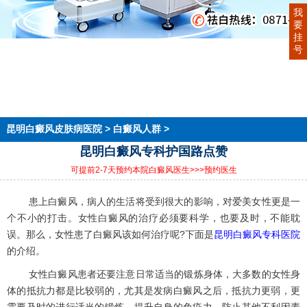
我
要
挂
首页
号
医院简介
医生团队
在线预约
就医指南
来院路线
昆明白癜风皮肤病医院
>
白癜风人群
>
昆明白癜风专科护国路点赞
可提前2-7天预约本院白癜风医生
>>>预约医生
患上白癜风，病人的生活将受到很大的影响，对爱美女性更是一
个不小的打击。女性白癜风的治疗必须要科学，也要及时，不能耽
误。那么，女性患了白癜风该如何治疗呢?下面是
昆明白癜风专科医院
的介绍。
女性白癜风患者还要注意日常适当的锻炼身体，大多数的女性身
体的抵抗力都是比较弱的，尤其是发病白癜风之后，抵抗力更弱，更
需要及时的进行适当的锻炼，提升自身的免疫力，防止其他不利因素