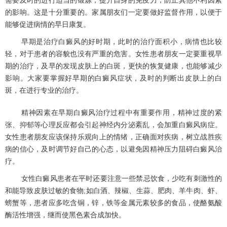
的影响。这是十分重要的。家属朋友们一定要做好监督作用，以便于
能够促进病情的早日康复。
早期是治疗白癜风的好时期，此时的治疗面积小，病情也比较
轻，对于患者的容貌也没有严重的危害。女性患者朋友一定要重视早
期的治疗，及早的发现皮肤上的白斑，更快的恢复健康，也能够减少
影响。大家要掌握好早期的白癜风症状，及时的判断出皮肤上的白
斑，在进行专业的治疗。
精神因素在早期白癜风治疗过程中有重要作用，精神过度的紧
张、抑郁等心理反应都会引起神经内分泌紊乱，会加重白癜风病症。
女性患者朋友应该保持乐观向上的情绪，正确面对疾病，树立战胜疾
病的信心，及时调节好自己的心态，以避免因精神压力阻碍白癜风治
疗。
女性白癜风患者在平时还要注意一些禁忌饮食，少吃有刺激性的
和能导致皮肤过敏的食物;如白酒、辣椒、生蒜、肥肉、羊牛肉、虾、
螃蟹等，患者应多吃含铜，锌，铁等金属元素较多的食品，使酪氨酸
酶活性增强，继而使黑色素合成加快。